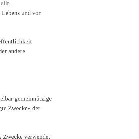
ellt,
n Lebens und vor
ffentlichkeit
der andere
telbar gemeinnützige
gte Zwecke« der
ße Zwecke verwendet