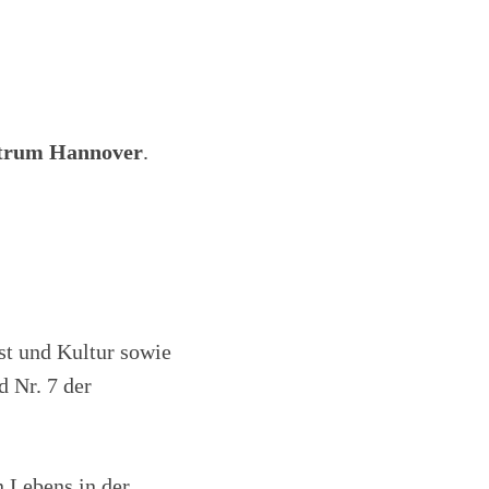
FAQ
ntrum Hannover
.
st und Kultur sowie
d Nr. 7 der
n Lebens in der